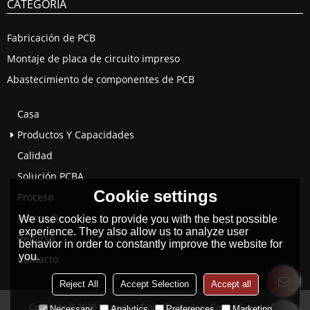
CATEGORÍA
Fabricación de PCB
Montaje de placa de circuito impreso
Abastecimiento de componentes de PCB
Casa
Productos Y Capacidades
Calidad
Solución PCBA
Cookie settings
Proceso
Acerca De
We use cookies to provide you with the best possible
experience. They also allow us to analyze user
Recurso
behavior in order to constantly improve the website for
you.
Contacto
Reject All
Accept Selection
Accept all
Copyright © 2026
Hangzhou Singo Technology Co.,Ltd
Support By
Necessary
Analytics
Preferences
Marketing