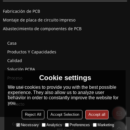
Fabricación de PCB
Montaje de placa de circuito impreso
Abastecimiento de componentes de PCB
Casa
Productos Y Capacidades
Calidad
Solución PCBA
Cookie settings
Proceso
Acerca De
We use cookies to provide you with the best possible
experience. They also allow us to analyze user
Recurso
behavior in order to constantly improve the website for
you.
Contacto
Reject All
Accept Selection
Accept all
Copyright © 2026
Hangzhou Singo Technology Co.,Ltd
Support By
Necessary
Analytics
Preferences
Marketing
BEE Cloud