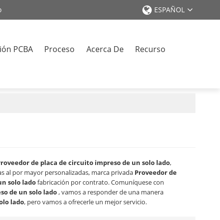
o
ESPAÑOL
ión PCBA
Proceso
Acerca De
Recurso
o
roveedor de placa de circuito impreso de un solo lado
,
s al por mayor personalizadas, marca privada
Proveedor de
un solo lado
fabricación por contrato. Comuníquese con
so de un solo lado
, vamos a responder de una manera
olo lado
, pero vamos a ofrecerle un mejor servicio.