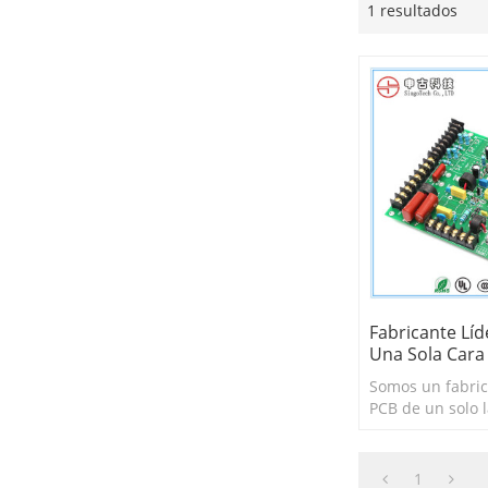
1 resultados
Fabricante Lí
Una Sola Cara
Somos un fabric
PCB de un solo 
con más de 15 
experiencia.
1