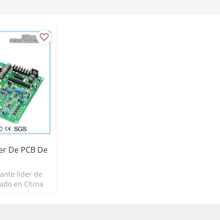
der De PCB De
ante líder de
lado en China
años de