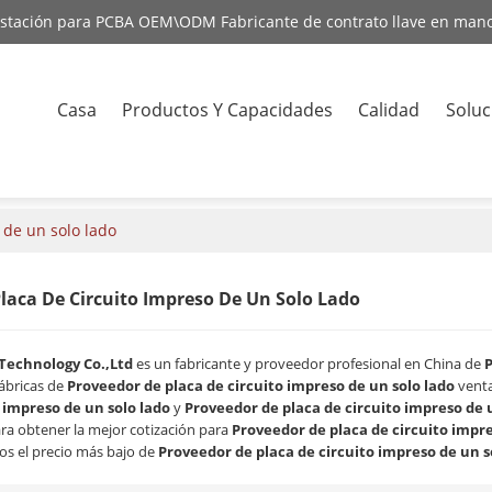
estación para PCBA OEM\ODM Fabricante de contrato llave en man
Casa
Productos Y Capacidades
Calidad
Soluc
Contact
 de un solo lado
laca De Circuito Impreso De Un Solo Lado
Technology Co.,Ltd
es un fabricante y proveedor profesional en China de
P
ábricas de
Proveedor de placa de circuito impreso de un solo lado
venta
o impreso de un solo lado
y
Proveedor de placa de circuito impreso de 
ra obtener la mejor cotización para
Proveedor de placa de circuito impre
s el precio más bajo de
Proveedor de placa de circuito impreso de un s