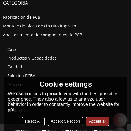
CATEGORÍA
Fabricación de PCB
Montaje de placa de circuito impreso
Abastecimiento de componentes de PCB
Casa
Productos Y Capacidades
Calidad
Solución PCBA
Cookie settings
Proceso
Acerca De
We use cookies to provide you with the best possible
experience. They also allow us to analyze user
Recurso
behavior in order to constantly improve the website for
you.
Contacto
Reject All
Accept Selection
Accept all
Copyright © 2026
Hangzhou Singo Technology Co.,Ltd
Support By