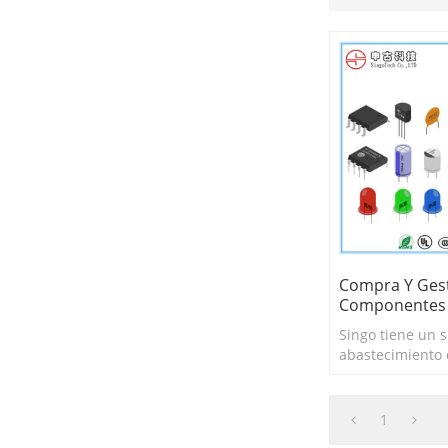
Compra Y Ges
Componentes
Singo tiene un 
abastecimiento
componentes efi
establecido par
de PCB.
1