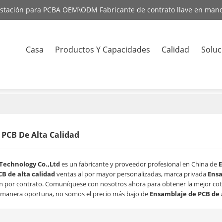
estación para PCBA OEM\ODM Fabricante de contrato llave en man
Casa
Productos Y Capacidades
Calidad
Soluc
Contact
PCB De Alta Calidad
Technology Co.,Ltd
es un fabricante y proveedor profesional en China de
E
B de alta calidad
ventas al por mayor personalizadas, marca privada
Ensa
n por contrato. Comuníquese con nosotros ahora para obtener la mejor cot
manera oportuna, no somos el precio más bajo de
Ensamblaje de PCB de 