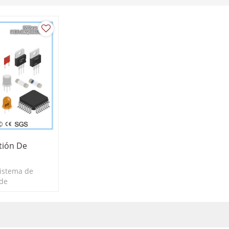
tión De
sistema de
 de
caz y bien
a el ensamblaje