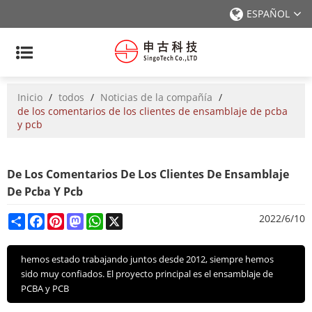
ESPAÑOL
Inicio
/
todos
/
Noticias de la compañía
/
de los comentarios de los clientes de ensamblaje de pcba
y pcb
De Los Comentarios De Los Clientes De Ensamblaje
De Pcba Y Pcb
Share
Facebook
Pinterest
Mastodon
WhatsApp
X
2022/6/10
hemos estado trabajando juntos desde 2012, siempre hemos
sido muy confiados. El proyecto principal es el ensamblaje de
PCBA y PCB