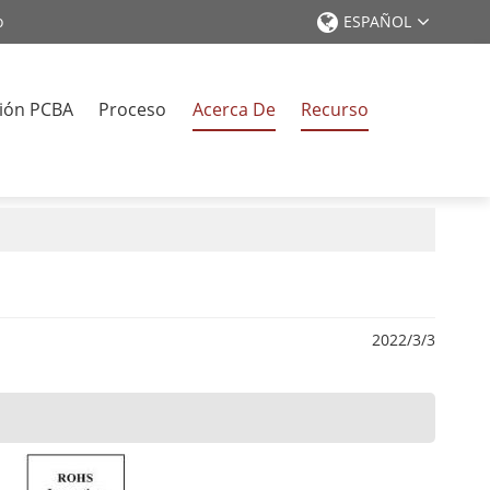
o
ESPAÑOL
ión PCBA
Proceso
Acerca De
Recurso
o
2022/3/3