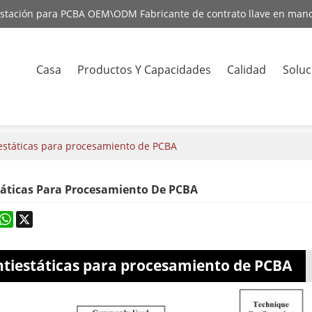
estación para PCBA OEM\ODM Fabricante de contrato llave en man
Casa
Productos Y Capacidades
Calidad
Soluc
Contact
estáticas para procesamiento de PCBA
táticas Para Procesamiento De PCBA
rest
astodon
WhatsApp
X
ntiestáticas para procesamiento de PCBA